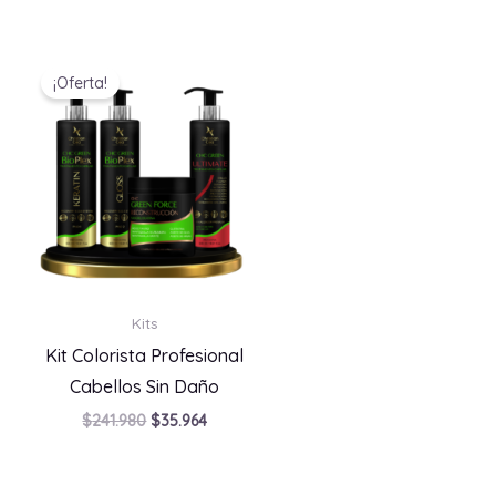
El
El
precio
precio
¡Oferta!
original
actual
era:
es:
$241.980.
$35.964.
Kits
Kit Colorista Profesional
Cabellos Sin Daño
$
241.980
$
35.964