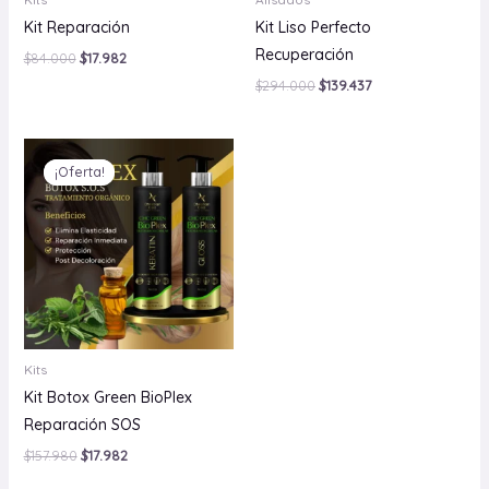
Kit Reparación
Kit Liso Perfecto
Recuperación
$
84.000
$
17.982
$
294.000
$
139.437
El
El
precio
precio
¡Oferta!
¡Oferta!
original
actual
era:
es:
$157.980.
$17.982.
Kits
Kit Botox Green BioPlex
Reparación SOS
$
157.980
$
17.982