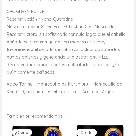
CHC GREEN FORCE
Reconstrucción /Nano-Queratina
Máscara Capilar Green Force Christian Cea: Mascarilla
Reconstructora, su sofisticada formula logra que el cabello
dañado se reconstruya de una manera eficiente,
favoreciendo el sellado de cutículas, actuando sobre las
puntas abiertas y generando una acción anti-frizz.
Recomendado para cabellos maltratados, porosos y/o
químicamente dañados.
Ácido Tanino – Mantequilla de Murumuru – Mantequilla de
Karité – Queratina – Aceite de Oliva – Aceite de Argán
También te recomendamos…
El
El
El
El
precio
precio
precio
precio
¡Oferta!
¡Oferta!
¡Oferta!
¡Oferta!
original
actual
original
actual