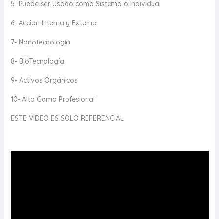
5.-Puede ser Usado como Sistema o Individual
6- Acción Interna y Externa
7- Nanotecnología
8- BioTecnología
9- Activos Orgánicos
10- Alta Gama Profesional
ESTE VIDEO ES SOLO REFERENCIAL