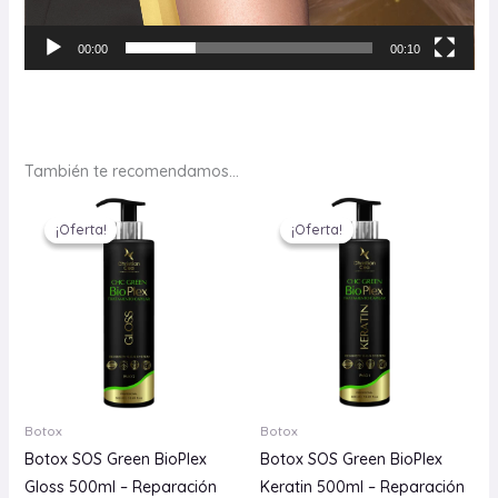
00:00
00:10
También te recomendamos…
El
El
El
El
precio
precio
precio
precio
¡Oferta!
¡Oferta!
¡Oferta!
¡Oferta!
original
actual
original
actual
era:
es:
era:
es:
$78.990.
$9.990.
$78.990.
$9.990.
Botox
Botox
Botox SOS Green BioPlex
Botox SOS Green BioPlex
Gloss 500ml – Reparación
Keratin 500ml – Reparación