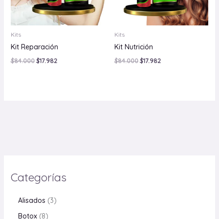
Kits
Kits
Kit Reparación
Kit Nutrición
$
84.000
$
17.982
$
84.000
$
17.982
Categorías
Alisados
3
Botox
8