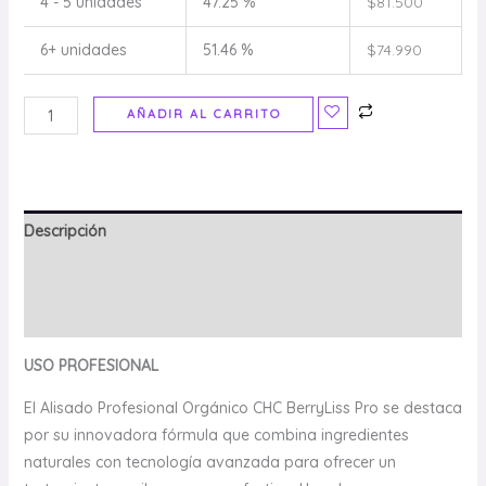
4 - 5 unidades
47.25 %
$
81.500
6+ unidades
51.46 %
$
74.990
AÑADIR AL CARRITO
Descripción
Información adicional
Valoraciones (0)
USO PROFESIONAL
El Alisado Profesional Orgánico CHC BerryLiss Pro se destaca
por su innovadora fórmula que combina ingredientes
naturales con tecnología avanzada para ofrecer un