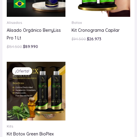
Alisados
Botox
Alisado Orgánico BerryLiss
Kit Cronograma Capilar
Pro 1 Lt
$
94.500
$
26.973
$
154.500
$
89.990
El
El
precio
precio
¡Oferta!
¡Oferta!
original
actual
era:
es:
$157.980.
$17.982.
Kits
Kit Botox Green BioPlex