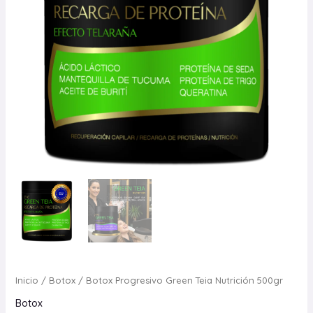
Inicio
/
Botox
/ Botox Progresivo Green Teia Nutrición 500gr
Botox