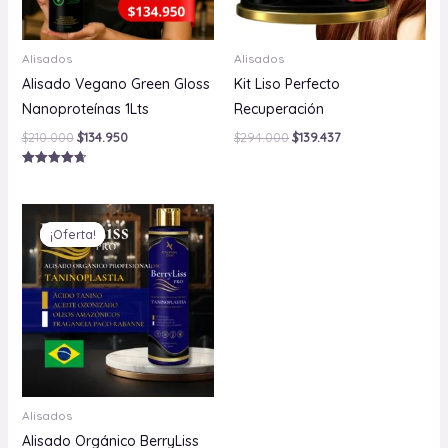
Alisados
Alisados
Alisado Vegano Green Gloss
Kit Liso Perfecto
Nanoproteínas 1Lts
Recuperación
$
210.000
$
134.950
$
294.000
$
139.437
Valorado
con
4.75
El
El
de 5
precio
precio
¡Oferta!
¡Oferta!
original
actual
era:
es:
$154.500.
$89.990.
Alisados
Alisado Orgánico BerryLiss