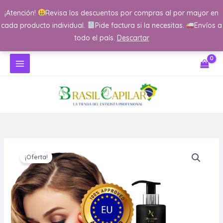
Ir
¡Atención!
Revisa los descuentos por compras al por mayor en
al
cada producto individual.
Pide factura si la necesitas.
Envíos a
contenido
todo el país.
Descartar
El
El
Kit
El
El
El
El
precio
precio
¡Oferta!
Hiper-
precio
precio
prec
prec
original
actual
Hidratación
original
original
actu
actu
era:
es:
cantidad
era:
era:
es:
es:
$84.000.
$17.982.
$9.990.
$9.990.
$8.9
$8.9