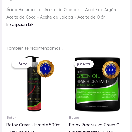
Ácido Hialurónico – Aceite de Cupuacu – Aceite de Argán –
Aceite de Coco – Aceite de Jojoba – Aceite de Ojón
Inscripción ISP
También te recomendamos…
El
El
El
El
precio
precio
precio
precio
¡Oferta!
¡Oferta!
¡Oferta!
¡Oferta!
original
actual
original
actual
era:
es:
era:
es:
$52.500.
$9.990.
$31.500.
$9.990.
Botox
Botox
Botox Green Ultimate 500ml
Botox Progresivo Green Oil