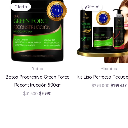
precio
precio
precio
¡Oferta!
¡Oferta!
original
actual
original
era:
es:
era:
$31.500.
$9.990.
$294.000
Botox
Alisados
Botox Progresivo Green Force
Kit Liso Perfecto Recup
Reconstrucción 500gr
$
294.000
$
139.437
$
31.500
$
9.990