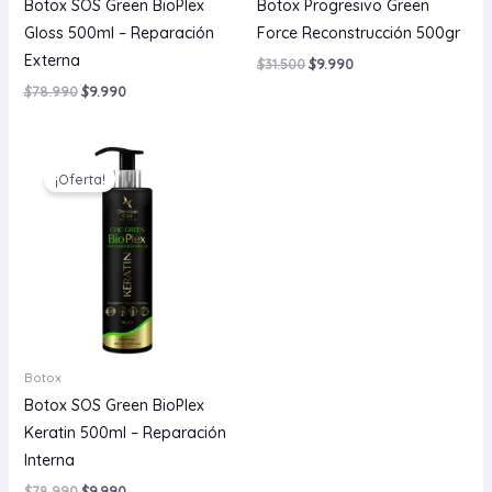
Botox SOS Green BioPlex
Botox Progresivo Green
Gloss 500ml – Reparación
Force Reconstrucción 500gr
Externa
$
31.500
$
9.990
$
78.990
$
9.990
El
El
precio
precio
¡Oferta!
original
actual
era:
es:
$78.990.
$9.990.
Botox
Botox SOS Green BioPlex
Keratin 500ml – Reparación
Interna
$
78.990
$
9.990